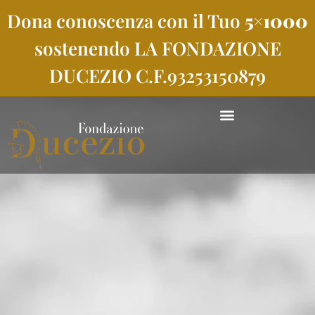
Dona conoscenza con il Tuo
5×1000
sostenendo LA FONDAZIONE
DUCEZIO C.F.93253150879