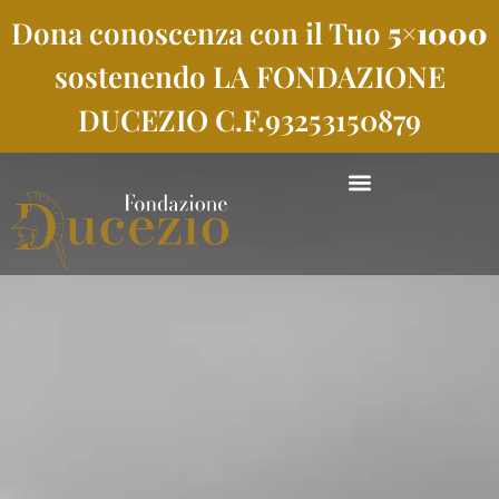
Dona conoscenza con il Tuo
5×1000
sostenendo LA FONDAZIONE
DUCEZIO C.F.93253150879